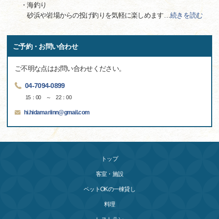
・海釣り
砂浜や岩場からの投げ釣りを気軽に楽しめます
…
続きを読む
ご予約・お問い合わせ
ご不明な点はお問い合わせください。
04-7094-0899
15：00 ～ 22：00
hi.hidamariinn@gmail.com
トップ
客室・施設
ペットOKの一棟貸し
料理