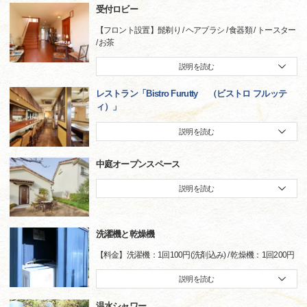
受付ロビー
【フロント設置】髭剃り / ヘアブラシ / 食器類 / トースター
/ お茶
説明を読む
レストラン「Bistro Furutty （ビストロ フルッテ
ィ）」
説明を読む
中庭オープンスペース
説明を読む
洗濯機と乾燥機
【料金】洗濯機：1回100円(洗剤込み) / 乾燥機：1回200円
説明を読む
温水シャワー