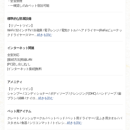
・全室禁煙
・一棟貸しのみペット宿泊可能
標準的な部屋設備
【リゾートツイン】
Wi-Fi / 32インチTV / 冷蔵庫 / 電子レンジ / 電気ケトル / ヘアドライヤー(ReFaビューテッ
クドライヤースマー
…
続きを読む
インターネット関連
全室対応
[接続方法]有線LAN
[PC貸し出し]なし
[インターネット接続]無料
アメニティ
【リゾートツイン】
シャンプー / コンディショナー / ボディソープ / クレンジング(DHC) / ハンドソープ / 歯
ブラシ / 綿棒 / ナイロ
…
続きを読む
ペット用アイテム
クレート / メッシュサークル / ペットベッド / ペット用ドライヤー / 足ふき用タオル / バ
スタオル / 食器 / シリコンマット / トイレシ
…
続きを読む