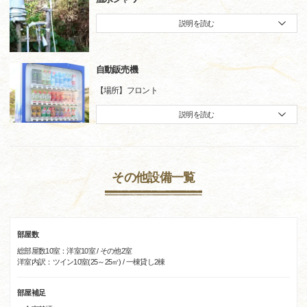
説明を読む
自動販売機
【場所】フロント
説明を読む
その他設備一覧
部屋数
総部屋数10室：洋室10室 / その他2室
洋室内訳：ツイン10室(25～25㎡) / 一棟貸し2棟
部屋補足