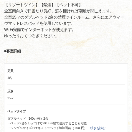
【リゾートツイン】【禁煙】【ペット不可】
全室南向きで日当たり良好、窓を開ければ潮騒が聞こえます。
全室25㎡のダブルベッド2台の禁煙ツインルーム、さらにエアウィー
ヴマットレスパッドを使用しています。
Wi-Fi完備でインターネットが使えます。
ゆったりおくつろぎください。
■客室詳細
定員
4名
広さ
25㎡
ベッドタイプ
ダブルベッド（140cm幅）2台
・ベッド2台をくっつけて280ｃｍ幅で使用することも可能
・シングルサイズのエキストラベッド追加可能（1,000円）
…
続きを読む