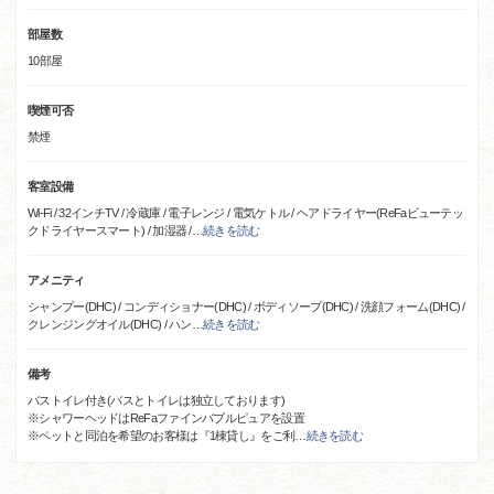
部屋数
10部屋
喫煙可否
禁煙
客室設備
Wi-Fi / 32インチTV / 冷蔵庫 / 電子レンジ / 電気ケトル / ヘアドライヤー(ReFaビューテッ
クドライヤースマート) / 加湿器 /
…
続きを読む
アメニティ
シャンプー(DHC) / コンディショナー(DHC) / ボディソープ(DHC) / 洗顔フォーム(DHC) /
クレンジングオイル(DHC) / ハン
…
続きを読む
備考
バストイレ付き(バスとトイレは独立しております)
※シャワーヘッドはReFaファインバブルピュアを設置
※ペットと同泊を希望のお客様は『1棟貸し』をご利
…
続きを読む