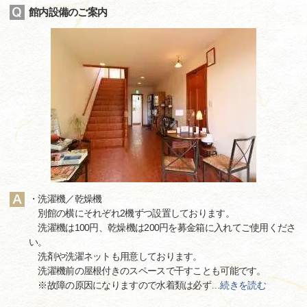
館内設備のご案内
・洗濯機／乾燥機
別館の横にそれぞれ2機ずつ設置しております。
洗濯機は100円、乾燥機は200円を募金箱に入れてご使用くださ
い。
洗剤や洗濯ネットも用意しております。
洗濯機前の屋根付きのスペースで干すことも可能です。
※故障の原因になりますので水着類は必ず
…
続きを読む