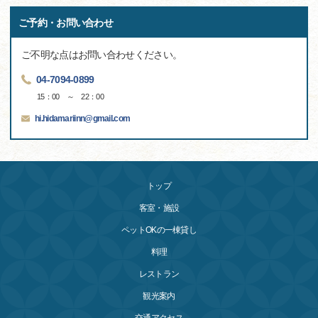
ご予約・お問い合わせ
ご不明な点はお問い合わせください。
04-7094-0899
15：00 ～ 22：00
hi.hidamariinn@gmail.com
トップ
客室・施設
ペットOKの一棟貸し
料理
レストラン
観光案内