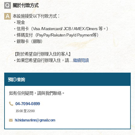
關於付款方式
本設施接受以下付款方式：
・現金
・信用卡（Visa /Mastercard/ JCB / AMEX /Diners 等。）
・條碼支付（PayPay/Rakuten Pay/d Payment等）
・銀聯卡（銀聯）
【對於希望自行辦理入住的客人】
・如果您希望自行辦理入住，請
…
繼續閱讀
預訂/查詢
如有任何疑問，請與我們聯絡。
04-7094-0899
15:00 至 22:00
hi.hidamariinn@gmail.com