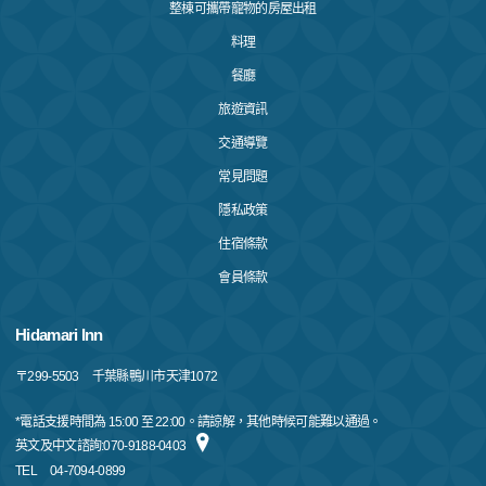
整棟可攜帶寵物的房屋出租
料理
餐廳
旅遊資訊
交通導覽
常見問題
隱私政策
住宿條款
會員條款
Hidamari Inn
〒
299-5503
千葉縣鴨川市天津1072
*電話支援時間為 15:00 至 22:00。請諒解，其他時候可能難以通過。
英文及中文諮詢:070-9188-0403
TEL
04-7094-0899