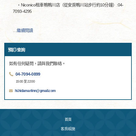
・Niconico租車鴨鴨川店（從安房鴨川站步行約10分鐘）:04-
7093-4295
…
繼續閱讀
預訂/查詢
如有任何疑問，請與我們聯絡。
04-7094-0899
15:00 至 22:00
hi.hidamariinn@gmail.com
首頁
客房/設施