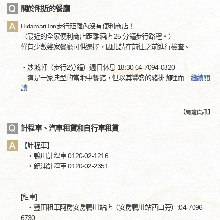
關於附近的餐廳
Hidamari Inn步行距離內沒有便利商店！
（最近的全家便利商店距離酒店 25 分鐘步行路程。）
僅有少數幾家餐廳可供選擇，因此請在前往之前進行檢查。
・妙城軒（步行2分鐘）週日休息 18:30 04-7094-0320
這是一家典型的當地中餐館，但以其豐盛的豬排咖哩而
…
繼續閱
讀
【
周邊資訊
】
計程車、汽車租賃和自行車租賃
【計程車】
・鴨川計程車:0120-02-1216
・鏡浦計程車:0120-02-2351
[租車]
・豐田租車阿房安房鴨川站店（安房鴨川站西口旁）:04-7096-
6730