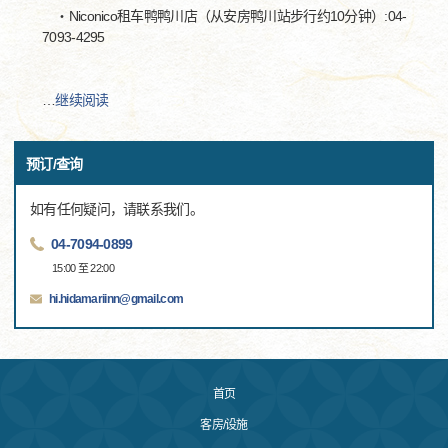
・Niconico租车鸭鸭川店（从安房鸭川站步行约10分钟）:04-
7093-4295
…
继续阅读
预订/查询
如有任何疑问，请联系我们。
04-7094-0899
15:00 至 22:00
hi.hidamariinn@gmail.com
首页
客房/设施