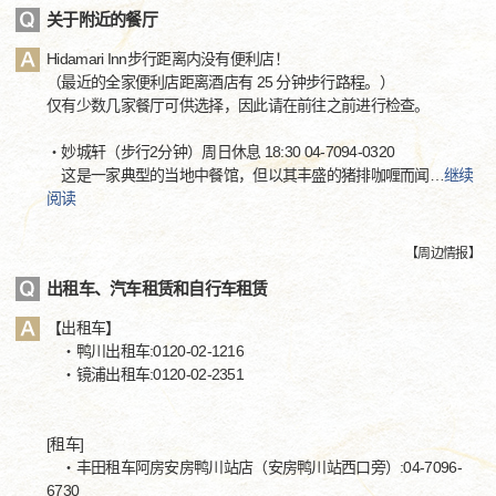
关于附近的餐厅
Hidamari Inn步行距离内没有便利店！
（最近的全家便利店距离酒店有 25 分钟步行路程。）
仅有少数几家餐厅可供选择，因此请在前往之前进行检查。
・妙城轩（步行2分钟）周日休息 18:30 04-7094-0320
这是一家典型的当地中餐馆，但以其丰盛的猪排咖喱而闻
…
继续
阅读
【
周边情报
】
出租车、汽车租赁和自行车租赁
【出租车】
・鸭川出租车:0120-02-1216
・镜浦出租车:0120-02-2351
[租车]
・丰田租车阿房安房鸭川站店（安房鸭川站西口旁）:04-7096-
6730