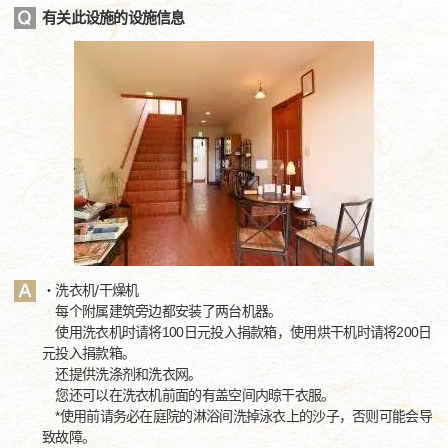
有关此设施的设施信息
・洗衣机/干燥机
每个附属建筑旁边都安装了两台机器。
使用洗衣机时请将100日元投入捐款箱，使用烘干机时请将200日
元投入捐款箱。
还提供洗涤剂和洗衣网。
您还可以在洗衣机前面的有盖空间内晾干衣服。
*使用前请务必在庭院的淋浴间洗掉泳衣上的沙子，否则可能会导
致故障。